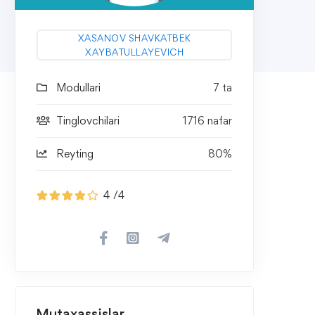
XASANOV SHAVKATBEK
XAYBATULLAYEVICH
Modullari
7 ta
Tinglovchilari
1716 nafar
Reyting
80%
4
/4
Mutaxassislar