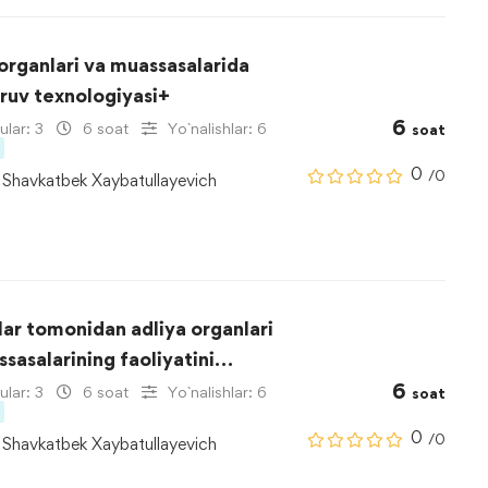
organlari va muassasalarida
ruv texnologiyasi+
6
lar: 3
6 soat
Yo`nalishlar: 6
soat
0
/0
Shavkatbek Xaybatullayevich
ar tomonidan adliya organlari
sasalarining faoliyatini
6
sh
lar: 3
6 soat
Yo`nalishlar: 6
soat
0
/0
Shavkatbek Xaybatullayevich