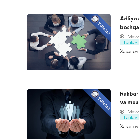
Adliya 
boshqa
Mavzu
Tanlov
Xasanov 
Rahbarl
va muas
o‘rgani
Mavzu
Tanlov
Xasanov 