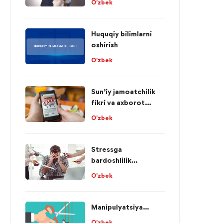
O'zbek
Huquqiy bilimlarni
oshirish
O'zbek
Sun’iy jamoatchilik
fikri va axborot
manipulyatsiyasi
O'zbek
Stressga
bardoshlilik...
O'zbek
Manipulyatsiya...
O'zbek