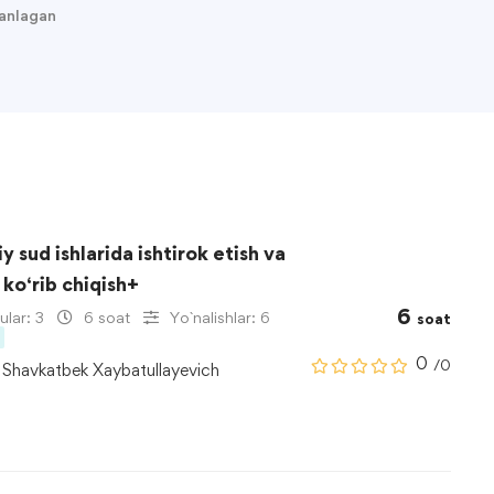
tanlagan
iy sud ishlarida ishtirok etish va
i ko‘rib chiqish+
6
lar: 3
6 soat
Yo`nalishlar: 6
soat
0
/0
Shavkatbek Xaybatullayevich