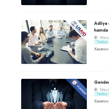
Adliya 
hamda k
masala
Mavzu
Tanlov
Xasanov 
Gender
Mavzu
Tanlov
Xasanov 