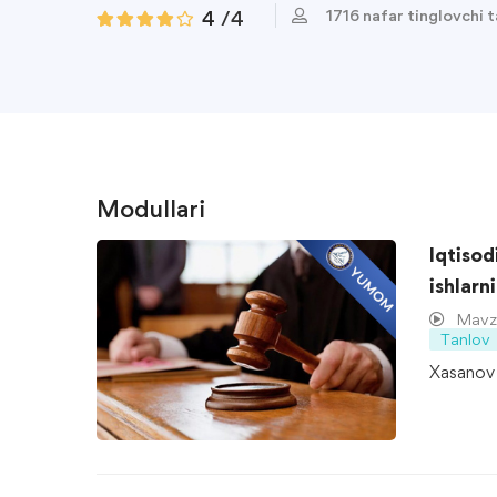
1716 nafar tinglovchi 
4
/4
Modullari
Iqtisod
ishlarn
Mavzu
Tanlov
Xasanov 