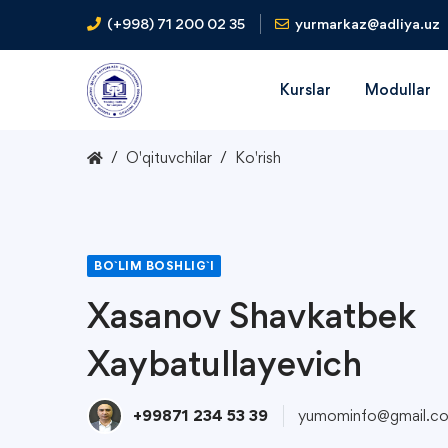
(+998) 71 200 02 35
yurmarkaz@adliya.uz
Kurslar
Modullar
O'qituvchilar
Ko'rish
BO`LIM BOSHLIG`I
Xasanov Shavkatbek
Xaybatullayevich
+99871 234 53 39
yumominfo@gmail.c