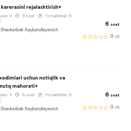
karerasini rejalashtirish+
lar: 3
6 soat
Yo`nalishlar: 6
6
soat
Shavkatbek Xaybatullayevich
0
/0
xodimlari uchun notiqlik va
nutq mahorati+
6
lar: 3
6 soat
Yo`nalishlar: 6
soat
0
/0
Shavkatbek Xaybatullayevich