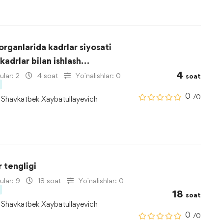
organlarida kadrlar siyosati
adrlar bilan ishlash
4
lari+
lar: 2
4 soat
Yo`nalishlar: 0
soat
0
/0
Shavkatbek Xaybatullayevich
 tengligi
lar: 9
18 soat
Yo`nalishlar: 0
18
soat
Shavkatbek Xaybatullayevich
0
/0