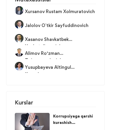
Xursanov Rustam Xolmuratovich
Jalolov O`tkir Sayfuddinovich
Xasanov Shavkatbek
Xaybatullayevich
Alimov Ro‘zman
To`ramurodovich
Yusupbayeva Altingul
Kenesbayevna
Kurslar
Korrupsiyaga qarshi
kurashish...