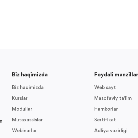
Biz haqimizda
Foydali manzilla
Biz haqimizda
Web sayt
Kurslar
Masofaviy ta'lim
Modullar
Hamkorlar
Mutaxassislar
Sertifikat
on
Webinarlar
Adliya vazirligi