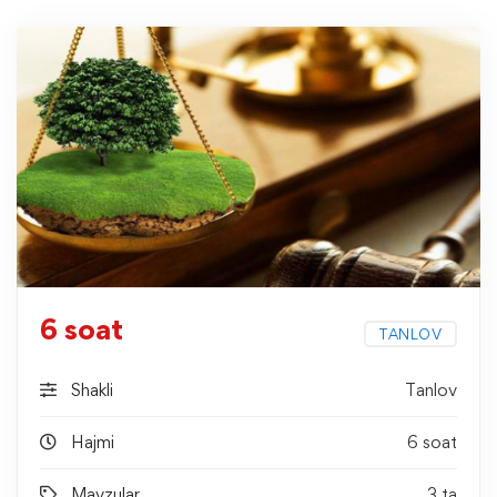
6 soat
TANLOV
Shakli
Tanlov
Hajmi
6 soat
Mavzular
3 ta