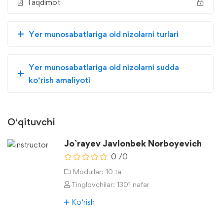
Taqdimot
Yer munosabatlariga oid nizolarni turlari
Yer munosabatlariga oid nizolarni sudda
ko‘rish amaliyoti
O‘qituvchi
Jo`rayev Javlonbek Norboyevich
0
/0
Modullar: 10 ta
Tinglovchilar: 1301 nafar
Ko‘rish