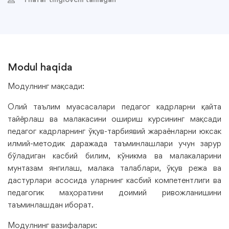
Modul haqida
Модулнинг мақсади:
Олий таълим муасасалари педагог кадрларни қайта
тайёрлаш ва малакасини ошириш курсининг мақсади
педагог кадрларнинг ўқув-тарбиявий жараёнларни юксак
илмий-методик даражада таъминлашлари учун зарур
бўладиган касбий билим, кўникма ва малакаларини
мунтазам янгилаш, малака талаблари, ўқув режа ва
дастурлари асосида уларнинг касбий компетентлиги ва
педагогик маҳоратини доимий ривожланишини
таъминлашдан иборат.
Модулнинг вазифалари: