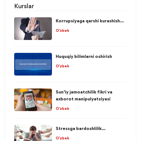
Kurslar
Korrupsiyaga qarshi kurashish...
O'zbek
Huquqiy bilimlarni oshirish
O'zbek
Sun’iy jamoatchilik fikri va
axborot manipulyatsiyasi
O'zbek
Stressga bardoshlilik...
O'zbek