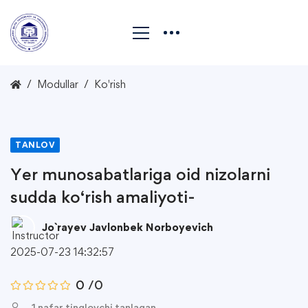
Modullar
Ko'rish
TANLOV
Yer munosabatlariga oid nizolarni
sudda ko‘rish amaliyoti-
Jo`rayev Javlonbek Norboyevich
2025-07-23 14:32:57
0
/0
1 nafar tinglovchi tanlagan