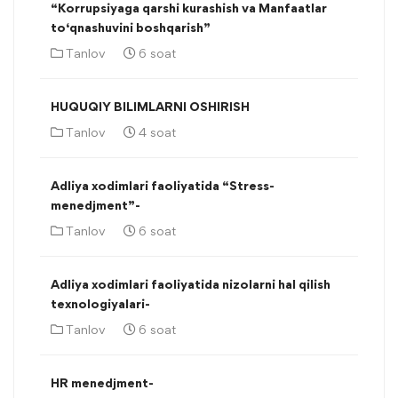
“Korrupsiyaga qarshi kurashish va Manfaatlar
to‘qnashuvini boshqarish”
Tanlov
6 soat
HUQUQIY BILIMLARNI OSHIRISH
Tanlov
4 soat
Adliya xodimlari faoliyatida “Stress-
menedjment”-
Tanlov
6 soat
Adliya xodimlari faoliyatida nizolarni hal qilish
texnologiyalari-
Tanlov
6 soat
HR menedjment-