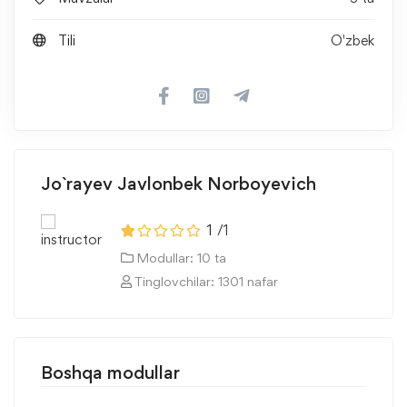
Tili
O'zbek
Jo`rayev Javlonbek Norboyevich
1
/1
Modullar: 10 ta
Tinglovchilar: 1301 nafar
Boshqa modullar