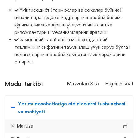
“Иқтисодиёт (тармоқлар ва соҳалар бўйича)”
йўналишида педагог кадрларнинг касбий билим,
кўникма, малакаларини узлуксиз янгилаш ва
ривожлантириш механизмларини яратиш;
замонавий талабларга мос ҳолда олий
таълимнинг сифатини таъминлаш учун зарур бўлган
педагогларнинг касбий компетентлик даражасини
ошириш;
Modul tarkibi
Mavzular: 3 ta
Hajmi: 6 soat
Yer munosabatlariga oid nizolarni tushunchasi
va mohiyati
Ma'ruza