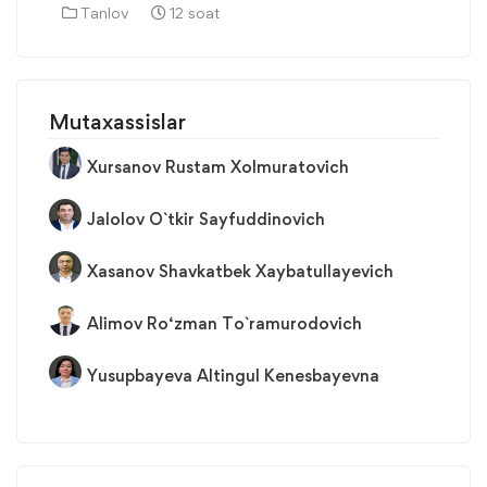
Tanlov
12 soat
Mutaxassislar
Xursanov Rustam Xolmuratovich
Jalolov O`tkir Sayfuddinovich
Xasanov Shavkatbek Xaybatullayevich
Alimov Ro‘zman To`ramurodovich
Yusupbayeva Altingul Kenesbayevna