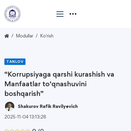
Modullar
Ko'rish
TANLOV
“Korrupsiyaga qarshi kurashish va
Manfaatlar to‘qnashuvini
boshqarish”
Shakurov Rafik Ravilyevich
2025-11-04 13:13:28
0
/0