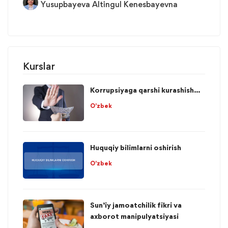
Yusupbayeva Altingul Kenesbayevna
Kurslar
Korrupsiyaga qarshi kurashish...
O'zbek
Huquqiy bilimlarni oshirish
O'zbek
Sun’iy jamoatchilik fikri va
axborot manipulyatsiyasi