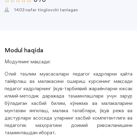
1403 nafar tinglovchi tanlagan
Modul haqida
Модулнинг мақсади:
Олий таълим муасасалари педагог кадрларни қайта
тайёрлаш ва малакасини ошириш курсининг мақсади
педагог кадрларнинг ўқув-тарбиявий жараёнларни юксак
илмий-методик даражада таъминлашлари учун зарур
бўладиган касбий билим, кўникма ва малакаларини
мунтазам янгилаш, малака талаблари, ўқув режа ва
дастурлари асосида уларнинг касбий компетентлиги ва
педагогик маҳоратини доимий ривожланишини
таъминлашдан иборат.