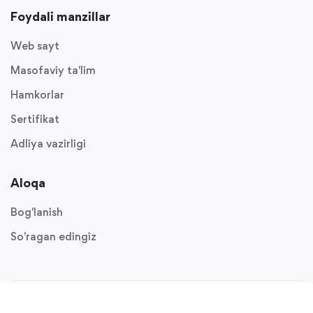
Foydali manzillar
Web sayt
Masofaviy ta'lim
Hamkorlar
Sertifikat
Adliya vazirligi
Aloqa
Bog'lanish
So'ragan edingiz
www.uzmarkaz.uz
www.minjust.uz