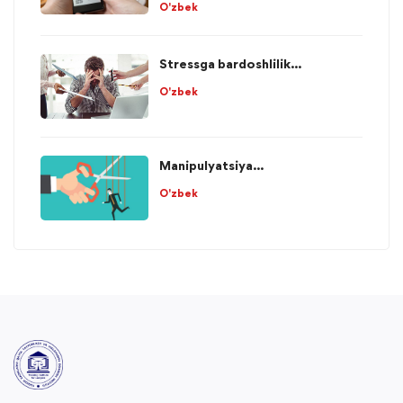
O'zbek
Stressga bardoshlilik...
O'zbek
Manipulyatsiya...
O'zbek