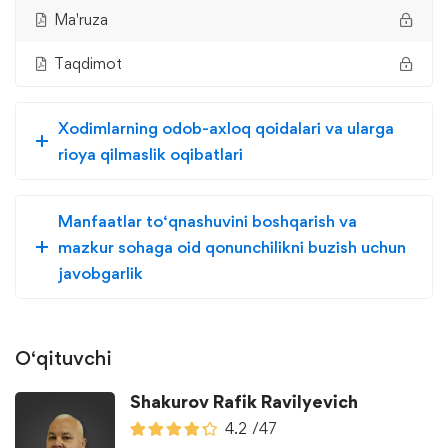
Ma'ruza
Taqdimot
Xodimlarning odob-axloq qoidalari va ularga
rioya qilmaslik oqibatlari
Manfaatlar to‘qnashuvini boshqarish va
mazkur sohaga oid qonunchilikni buzish uchun
javobgarlik
O‘qituvchi
Shakurov Rafik Ravilyevich
4.2
/47