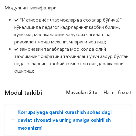
Модулнинг вазифалари:
“Иқтисодиёт (тармоқлар ва соҳалар бўйича)”
йўналишида педагог кадрларнинг касбий билим,
кўникма, малакаларини узлуксиз янгилаш ва
ривожлантириш механизмларини яратиш;
замонавий талабларга мос ҳолда олий
таълимнинг сифатини таъминлаш учун зарур бўлган
педагогларнинг касбий компетентлик даражасини
ошириш;
Modul tarkibi
Mavzular: 3 ta
Hajmi: 6 soat
Korrupsiyaga qarshi kurashish sohasidagi
davlat siyosati va uning amalga oshirilish
mexanizmi