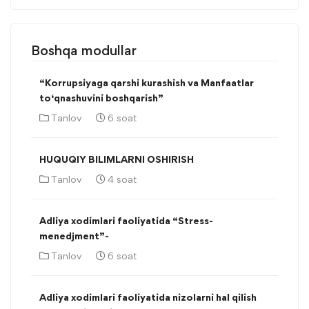
Boshqa modullar
“Korrupsiyaga qarshi kurashish va Manfaatlar
to‘qnashuvini boshqarish”
Tanlov
6 soat
HUQUQIY BILIMLARNI OSHIRISH
Tanlov
4 soat
Adliya xodimlari faoliyatida “Stress-
menedjment”-
Tanlov
6 soat
Adliya xodimlari faoliyatida nizolarni hal qilish