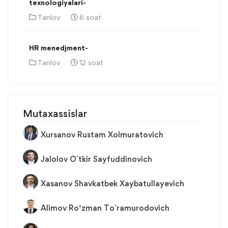
texnologiyalari-
Tanlov
6 soat
HR menedjment-
Tanlov
12 soat
Mutaxassislar
Xursanov Rustam Xolmuratovich
Jalolov O`tkir Sayfuddinovich
Xasanov Shavkatbek Xaybatullayevich
Alimov Ro‘zman To`ramurodovich