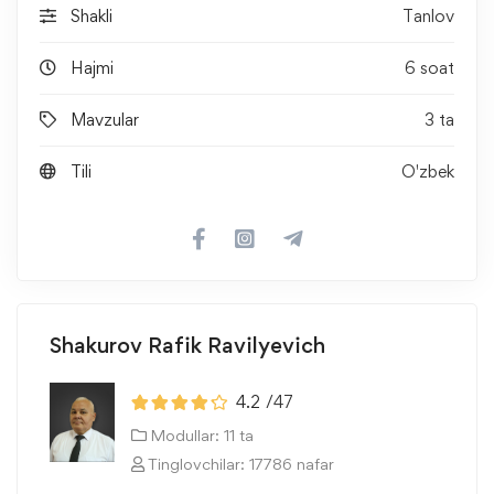
Shakli
Tanlov
Hajmi
6 soat
Mavzular
3 ta
Tili
O'zbek
Shakurov Rafik Ravilyevich
4.2
/47
Modullar: 11 ta
Tinglovchilar: 17786 nafar