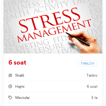
6 soat
TANLOV
Shakli
Tanlov
Hajmi
6 soat
Mavzular
3 ta