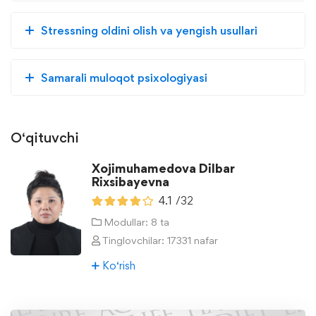
Stressning oldini olish va yengish usullari
Samarali muloqot psixologiyasi
O‘qituvchi
Xojimuhamedova Dilbar
Rixsibayevna
4.1
/32
Modullar: 8 ta
Tinglovchilar: 17331 nafar
Ko‘rish