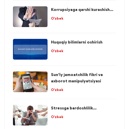
Korrupsiyaga qarshi kurashish...
O'zbek
Huquqiy bilimlarni oshirish
O'zbek
Sun’iy jamoatchilik fikri va
axborot manipulyatsiyasi
O'zbek
Stressga bardoshlilik...
O'zbek