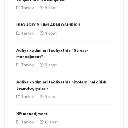
Tanlov
6 soat
HUQUQIY BILIMLARNI OSHIRISH
Tanlov
4 soat
Adliya xodimlari faoliyatida “Stress-
menedjment”-
Tanlov
6 soat
Adliya xodimlari faoliyatida nizolarni hal qilish
texnologiyalari-
Tanlov
6 soat
HR menedjment-
Tanlov
12 soat