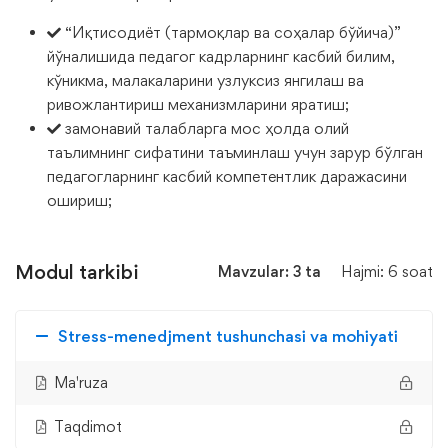
“Иқтисодиёт (тармоқлар ва соҳалар бўйича)”
йўналишида педагог кадрларнинг касбий билим,
кўникма, малакаларини узлуксиз янгилаш ва
ривожлантириш механизмларини яратиш;
замонавий талабларга мос ҳолда олий
таълимнинг сифатини таъминлаш учун зарур бўлган
педагогларнинг касбий компетентлик даражасини
ошириш;
Modul tarkibi
Mavzular: 3 ta
Hajmi: 6 soat
Stress-menedjment tushunchasi va mohiyati
Ma'ruza
Taqdimot