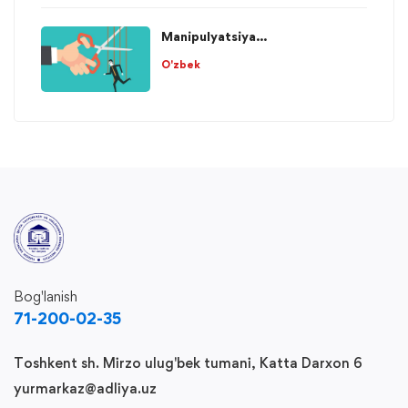
Manipulyatsiya...
O'zbek
Bog'lanish
71-200-02-35
Toshkent sh. Mirzo ulug'bek tumani, Katta Darxon 6
yurmarkaz@adliya.uz