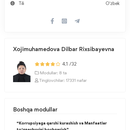
Tili
O'zbek
Xojimuhamedova Dilbar Rixsibayevna
4.1
/32
Modullar: 8 ta
Tinglovchilar: 17331 nafar
Boshqa modullar
“Korrupsiyaga qarshi kurashish va Manfaatlar
to‘qnashuvini boshqarish”