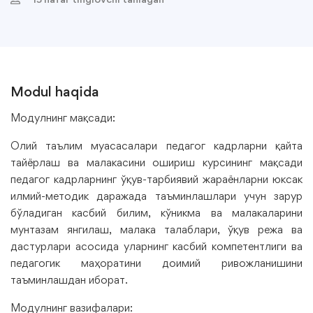
Modul haqida
Модулнинг мақсади:
Олий таълим муасасалари педагог кадрларни қайта
тайёрлаш ва малакасини ошириш курсининг мақсади
педагог кадрларнинг ўқув-тарбиявий жараёнларни юксак
илмий-методик даражада таъминлашлари учун зарур
бўладиган касбий билим, кўникма ва малакаларини
мунтазам янгилаш, малака талаблари, ўқув режа ва
дастурлари асосида уларнинг касбий компетентлиги ва
педагогик маҳоратини доимий ривожланишини
таъминлашдан иборат.
Модулнинг вазифалари: