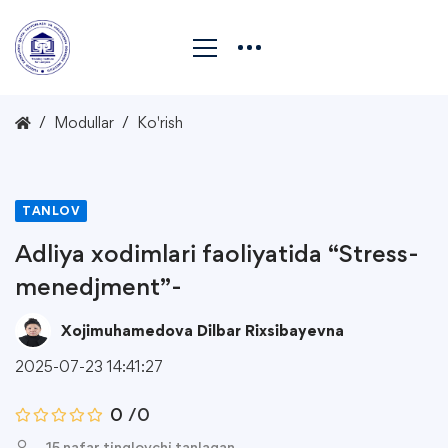
Modullar
Ko'rish
TANLOV
Adliya xodimlari faoliyatida “Stress-
menedjment”-
Xojimuhamedova Dilbar Rixsibayevna
2025-07-23 14:41:27
0
/0
15 nafar tinglovchi tanlagan