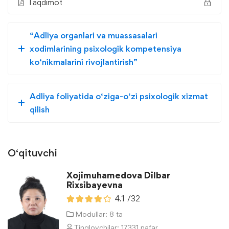
Taqdimot
“Adliya organlari va muassasalari
xodimlarining psixologik kompetensiya
ko‘nikmalarini rivojlantirish”
Adliya foliyatida o‘ziga-o‘zi psixologik xizmat
qilish
O‘qituvchi
Xojimuhamedova Dilbar
Rixsibayevna
4.1
/32
Modullar: 8 ta
Tinglovchilar: 17331 nafar