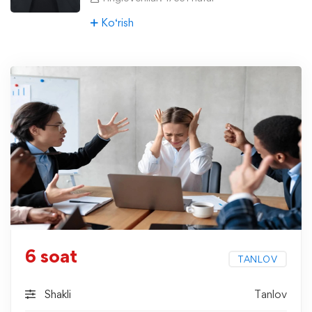
Ko‘rish
6 soat
TANLOV
Shakli
Tanlov