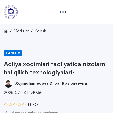
Modullar
Ko'rish
TANLOV
Adliya xodimlari faoliyatida nizolarni
hal qilish texnologiyalari-
Xojimuhamedova Dilbar Rixsibayevna
2025-07-23 14:40:56
0
/0
4 nafar tinglovchi tanlagan