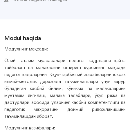
Modul haqida
Модулнинг мақсади:
Олий таълим муасасалари педагог кадрларни қайта
тайёрлаш ва малакасини ошириш курсининг мақсади
педагог кадрларнинг ўқув-тарбиявий жараёнларни юксак
илмий-методик даражада таъминлашлари учун зарур
бўладиган касбий билим, кўникма ва малакаларини
мунтазам янгилаш, малака талаблари, ўқув режа ва
дастурлари асосида уларнинг касбий компетентлиги ва
педагогик маҳоратини доимий ривожланишини
таъминлашдан иборат.
Модулнинг вазифалари: