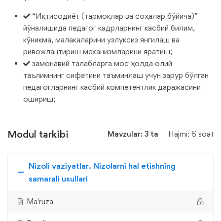
“Иқтисодиёт (тармоқлар ва соҳалар бўйича)”
йўналишида педагог кадрларнинг касбий билим,
кўникма, малакаларини узлуксиз янгилаш ва
ривожлантириш механизмларини яратиш;
замонавий талабларга мос ҳолда олий
таълимнинг сифатини таъминлаш учун зарур бўлган
педагогларнинг касбий компетентлик даражасини
ошириш;
Modul tarkibi
Mavzular: 3 ta
Hajmi: 6 soat
Nizoli vaziyatlar. Nizolarni hal etishning
samarali usullari
Ma'ruza