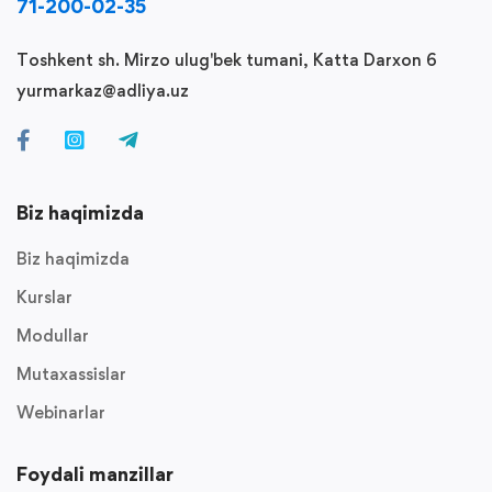
71-200-02-35
Toshkent sh. Mirzo ulug'bek tumani, Katta Darxon 6
yurmarkaz@adliya.uz
Biz haqimizda
Biz haqimizda
Kurslar
Modullar
Mutaxassislar
Webinarlar
Foydali manzillar