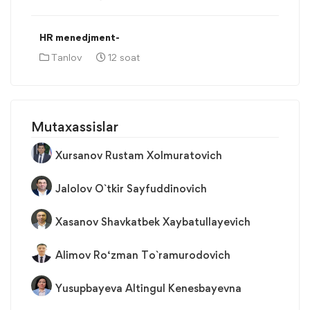
HR menedjment-
Tanlov
12 soat
Mutaxassislar
Xursanov Rustam Xolmuratovich
Jalolov O`tkir Sayfuddinovich
Xasanov Shavkatbek Xaybatullayevich
Alimov Ro‘zman To`ramurodovich
Yusupbayeva Altingul Kenesbayevna