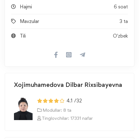
Hajmi
6 soat
Mavzular
3 ta
Tili
O'zbek
Xojimuhamedova Dilbar Rixsibayevna
4.1
/32
Modullar: 8 ta
Tinglovchilar: 17331 nafar