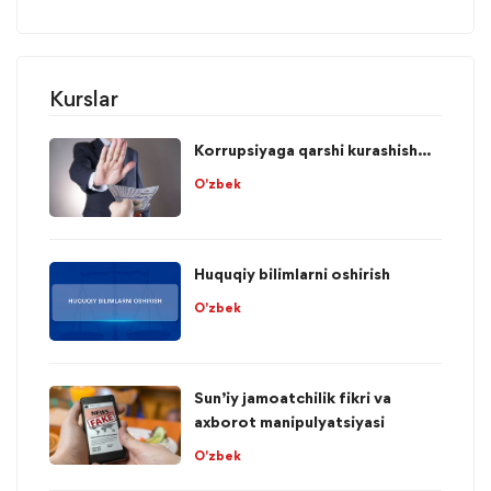
Kurslar
Korrupsiyaga qarshi kurashish...
O'zbek
Huquqiy bilimlarni oshirish
O'zbek
Sun’iy jamoatchilik fikri va
axborot manipulyatsiyasi
O'zbek