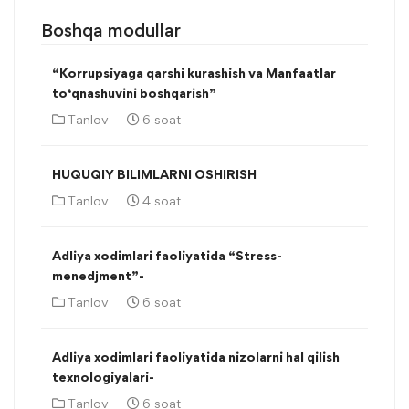
Boshqa modullar
“Korrupsiyaga qarshi kurashish va Manfaatlar
to‘qnashuvini boshqarish”
Tanlov
6 soat
HUQUQIY BILIMLARNI OSHIRISH
Tanlov
4 soat
Adliya xodimlari faoliyatida “Stress-
menedjment”-
Tanlov
6 soat
Adliya xodimlari faoliyatida nizolarni hal qilish
texnologiyalari-
Tanlov
6 soat