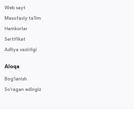
Web sayt
Masofaviy ta'lim
Hamkorlar
Sertifikat
Adliya vazirligi
Aloqa
Bog'lanish
So'ragan edingiz
www.uzmarkaz.uz
www.minjust.uz
© 2022
mk.uzmarkaz.uz
Barcha huquqlar himoyalangan