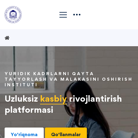
YURIDIK KADRLARNI QAYTA
TAYYORLASH VA MALAKASINI OSHIRISH
INSTITUTI
Uzluksiz
kasbiy
rivojlantirish
platformasi
Yo‘riqnoma
Qo‘llanmalar