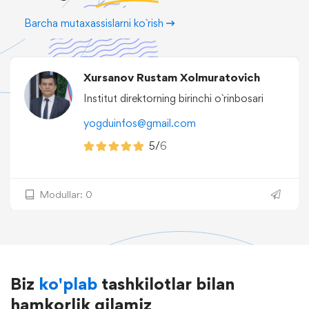
Barcha mutaxassislarni ko`rish
Xursanov Rustam Xolmuratovich
Institut direktorning birinchi o`rinbosari
yogduinfos@gmail.com
5/
6
Modullar: 0
Biz
ko'plab
tashkilotlar bilan
hamkorlik qilamiz