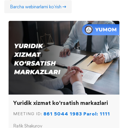
Barcha webinarlarni ko`rish
Yuridik xizmat ko'rsatish markazlari
861 5044 1983 Parol: 1111
MEETING ID:
Rafik Shakurov