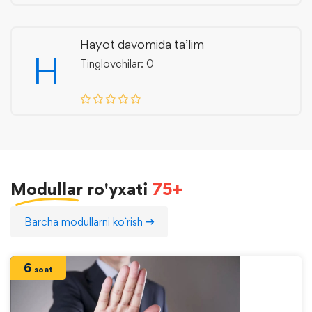
Hayot davomida ta’lim
H
Tinglovchilar: 0
Modullar
ro'yxati
75+
Barcha modullarni ko`rish
6
soat