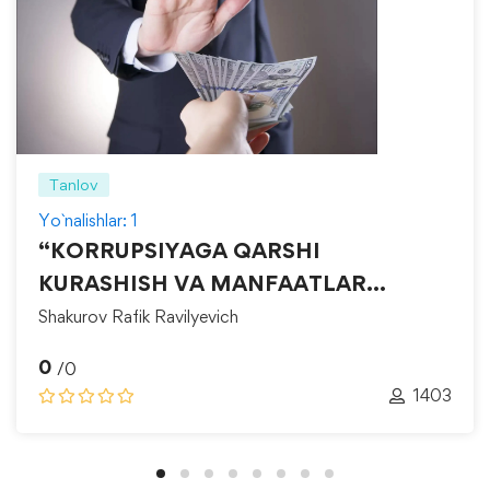
Tanlov
Yo`nalishlar: 1
“KORRUPSIYAGA QARSHI
KURASHISH VA MANFAATLAR
TO‘QNASHUVINI BOSHQARISH”
Shakurov Rafik Ravilyevich
0
/0
1403