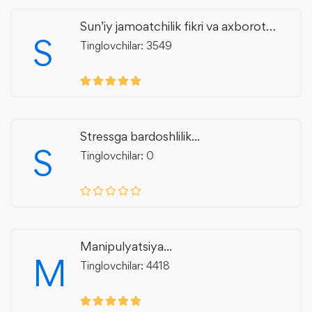
Sun’iy jamoatchilik fikri va axborot
S
manipulyatsiyasi
Tinglovchilar: 3549
Stressga bardoshlilik...
S
Tinglovchilar: 0
Manipulyatsiya...
M
Tinglovchilar: 4418