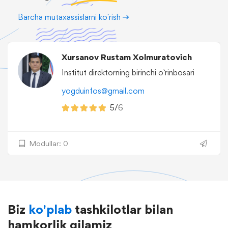
Barcha mutaxassislarni ko`rish
Xursanov Rustam Xolmuratovich
Institut direktorning birinchi o`rinbosari
yogduinfos@gmail.com
5/
6
Modullar: 0
Biz
ko'plab
tashkilotlar bilan
hamkorlik qilamiz