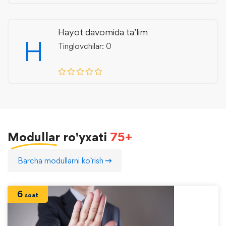
Hayot davomida ta’lim
H
Tinglovchilar: 0
Modullar
ro'yxati
75+
Barcha modullarni ko`rish
6
soat