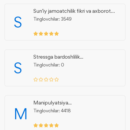
Sun’iy jamoatchilik fikri va axborot
S
manipulyatsiyasi
Tinglovchilar: 3549
Stressga bardoshlilik...
S
Tinglovchilar: 0
Manipulyatsiya...
M
Tinglovchilar: 4418