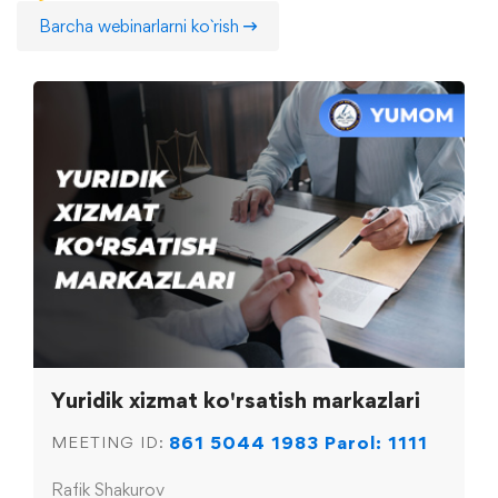
Barcha webinarlarni ko`rish
Yuridik xizmat ko'rsatish markazlari
861 5044 1983 Parol: 1111
MEETING ID:
Rafik Shakurov