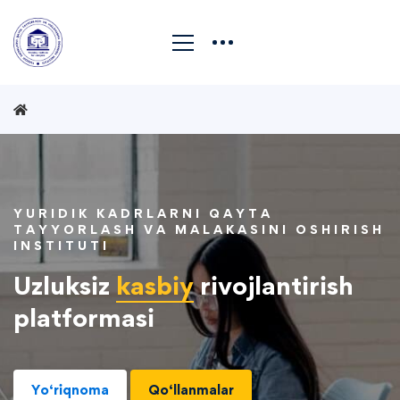
YURIDIK KADRLARNI QAYTA
TAYYORLASH VA MALAKASINI OSHIRISH
INSTITUTI
Uzluksiz
kasbiy
rivojlantirish
platformasi
Yo‘riqnoma
Qo‘llanmalar