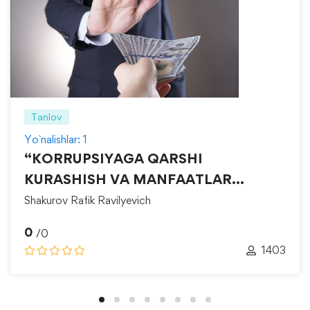
Tanlov
Yo`nalishlar: 1
“KORRUPSIYAGA QARSHI
KURASHISH VA MANFAATLAR
TO‘QNASHUVINI BOSHQARISH”
Shakurov Rafik Ravilyevich
0
/0
1403