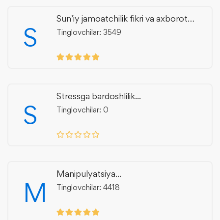
Sun’iy jamoatchilik fikri va axborot
S
manipulyatsiyasi
Tinglovchilar: 3549
Stressga bardoshlilik...
S
Tinglovchilar: 0
Manipulyatsiya...
M
Tinglovchilar: 4418