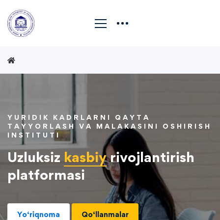
YURIDIK KADRLARNI QAYTA
TAYYORLASH VA MALAKASINI OSHIRISH
INSTITUTI
Uzluksiz
kasbiy
rivojlantirish
platformasi
Yo‘riqnoma
Qo‘llanmalar