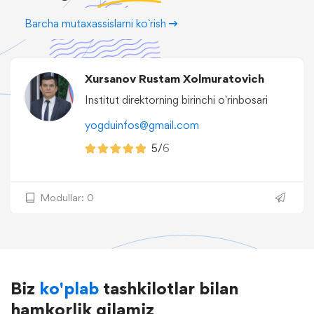
Barcha mutaxassislarni ko`rish
Xursanov Rustam Xolmuratovich
Institut direktorning birinchi o`rinbosari
yogduinfos@gmail.com
5/
6
Modullar: 0
Biz
ko'plab
tashkilotlar bilan
hamkorlik qilamiz