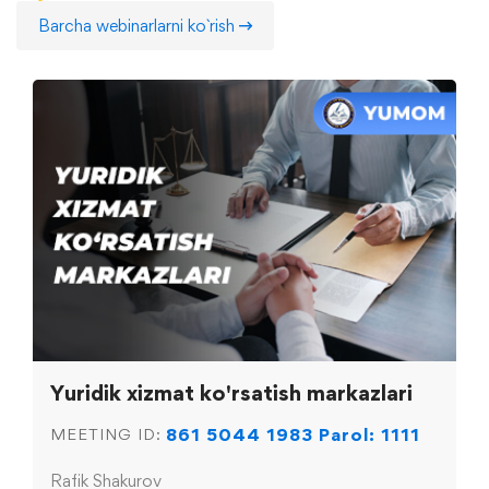
Barcha webinarlarni ko`rish
Yuridik xizmat ko'rsatish markazlari
861 5044 1983 Parol: 1111
MEETING ID:
Rafik Shakurov