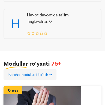
Hayot davomida ta’lim
H
Tinglovchilar: 0
Modullar
ro'yxati
75+
Barcha modullarni ko`rish
6
soat