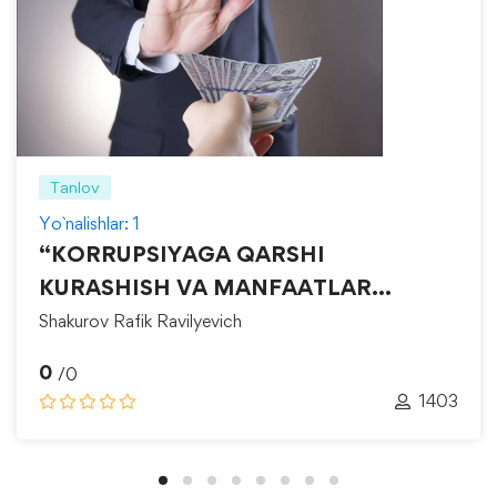
Tanlov
Yo`nalishlar: 1
“KORRUPSIYAGA QARSHI
KURASHISH VA MANFAATLAR
TO‘QNASHUVINI BOSHQARISH”
Shakurov Rafik Ravilyevich
0
/0
1403