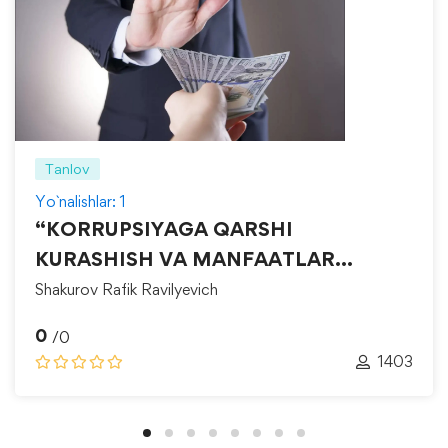
Tanlov
Yo`nalishlar: 1
“KORRUPSIYAGA QARSHI
KURASHISH VA MANFAATLAR
TO‘QNASHUVINI BOSHQARISH”
Shakurov Rafik Ravilyevich
0
/0
1403