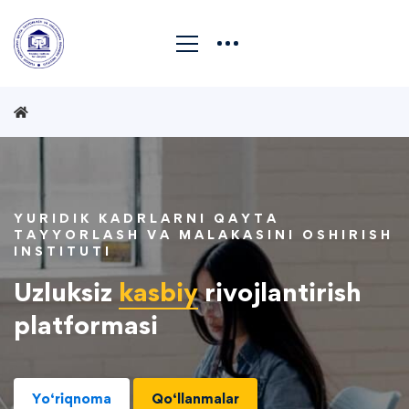
YURIDIK KADRLARNI QAYTA
TAYYORLASH VA MALAKASINI OSHIRISH
INSTITUTI
Uzluksiz
kasbiy
rivojlantirish
platformasi
Yo‘riqnoma
Qo‘llanmalar