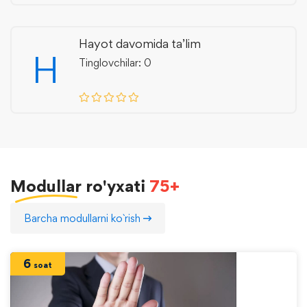
Hayot davomida ta’lim
H
Tinglovchilar: 0
Modullar
ro'yxati
75+
Barcha modullarni ko`rish
6
soat