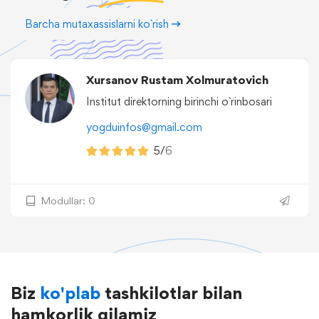
Barcha mutaxassislarni ko`rish
Xursanov Rustam Xolmuratovich
Institut direktorning birinchi o`rinbosari
yogduinfos@gmail.com
5/
6
Modullar: 0
Biz
ko'plab
tashkilotlar bilan
hamkorlik qilamiz