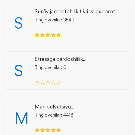
Sun’iy jamoatchilik fikri va axborot
S
manipulyatsiyasi
Tinglovchilar: 3549
Stressga bardoshlilik...
S
Tinglovchilar: 0
Manipulyatsiya...
M
Tinglovchilar: 4418