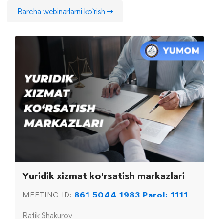
Barcha webinarlarni ko`rish
Yuridik xizmat ko'rsatish markazlari
861 5044 1983 Parol: 1111
MEETING ID:
Rafik Shakurov