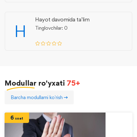
Hayot davomida ta’lim
H
Tinglovchilar: 0
Modullar
ro'yxati
75+
Barcha modullarni ko`rish
6
soat