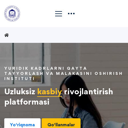
YURIDIK KADRLARNI QAYTA
TAYYORLASH VA MALAKASINI OSHIRISH
INSTITUTI
Uzluksiz
kasbiy
rivojlantirish
platformasi
Yo‘riqnoma
Qo‘llanmalar