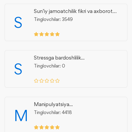
Sun’iy jamoatchilik fikri va axborot
S
manipulyatsiyasi
Tinglovchilar: 3549
Stressga bardoshlilik...
S
Tinglovchilar: 0
Manipulyatsiya...
M
Tinglovchilar: 4418