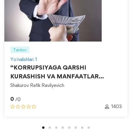
Tanlov
Yo`nalishlar: 1
“KORRUPSIYAGA QARSHI
KURASHISH VA MANFAATLAR
TO‘QNASHUVINI BOSHQARISH”
Shakurov Rafik Ravilyevich
0
/0
1403