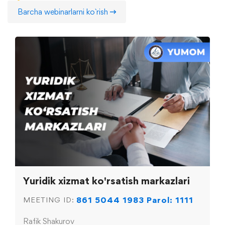
Barcha webinarlarni ko`rish
Yuridik xizmat ko'rsatish markazlari
861 5044 1983 Parol: 1111
MEETING ID:
Rafik Shakurov