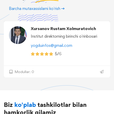
Barcha mutaxassislarni ko`rish
Xursanov Rustam Xolmuratovich
Institut direktorning birinchi o`rinbosari
yogduinfos@gmail.com
5/
6
Modullar: 0
Biz
ko'plab
tashkilotlar bilan
hamkorlik qilamiz