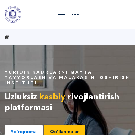
YURIDIK KADRLARNI QAYTA
TAYYORLASH VA MALAKASINI OSHIRISH
INSTITUTI
Uzluksiz
kasbiy
rivojlantirish
platformasi
Yo‘riqnoma
Qo‘llanmalar