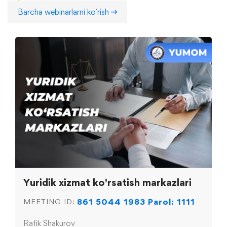
Barcha webinarlarni ko`rish
Yuridik xizmat ko'rsatish markazlari
861 5044 1983 Parol: 1111
MEETING ID:
Rafik Shakurov