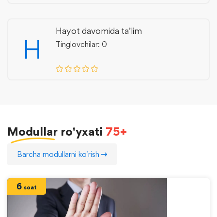
Hayot davomida ta’lim
H
Tinglovchilar: 0
Modullar
ro'yxati
75+
Barcha modullarni ko`rish
6
soat