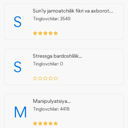
Sun’iy jamoatchilik fikri va axborot
S
manipulyatsiyasi
Tinglovchilar: 3549
Stressga bardoshlilik...
S
Tinglovchilar: 0
Manipulyatsiya...
M
Tinglovchilar: 4418