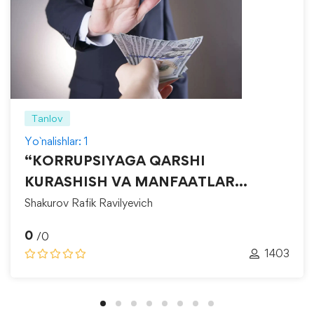
Tanlov
Yo`nalishlar: 1
“KORRUPSIYAGA QARSHI
KURASHISH VA MANFAATLAR
TO‘QNASHUVINI BOSHQARISH”
Shakurov Rafik Ravilyevich
0
/0
1403