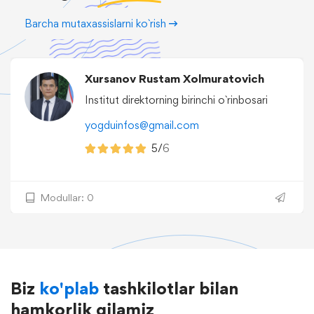
Barcha mutaxassislarni ko`rish
Xursanov Rustam Xolmuratovich
Institut direktorning birinchi o`rinbosari
yogduinfos@gmail.com
5/
6
Modullar: 0
Biz
ko'plab
tashkilotlar bilan
hamkorlik qilamiz