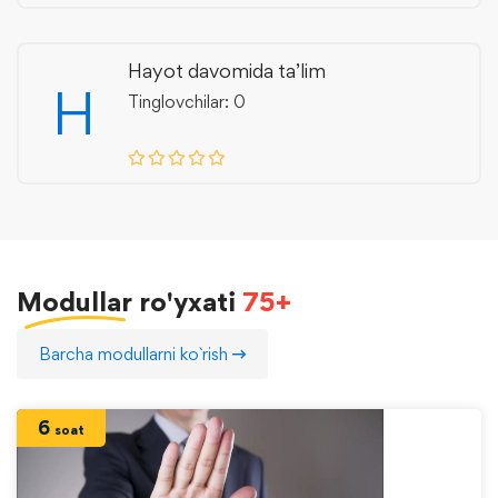
Hayot davomida ta’lim
H
Tinglovchilar: 0
Modullar
ro'yxati
75+
Barcha modullarni ko`rish
6
soat