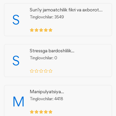
Sun’iy jamoatchilik fikri va axborot
S
manipulyatsiyasi
Tinglovchilar: 3549
Stressga bardoshlilik...
S
Tinglovchilar: 0
Manipulyatsiya...
M
Tinglovchilar: 4418