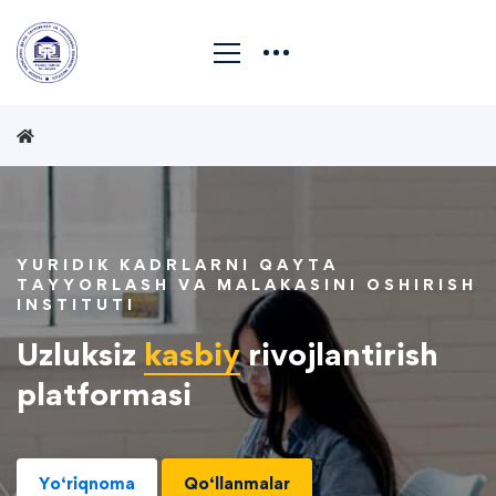
YURIDIK KADRLARNI QAYTA
TAYYORLASH VA MALAKASINI OSHIRISH
INSTITUTI
Uzluksiz
kasbiy
rivojlantirish
platformasi
Yo‘riqnoma
Qo‘llanmalar