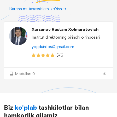
Barcha mutaxassislarni ko`rish
Xursanov Rustam Xolmuratovich
Institut direktorning birinchi o`rinbosari
yogduinfos@gmail.com
5/
6
Modullar: 0
Biz
ko'plab
tashkilotlar bilan
hamkorlik qilamiz