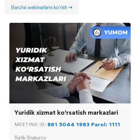
Barcha webinarlarni ko`rish
Yuridik xizmat ko'rsatish markazlari
861 5044 1983 Parol: 1111
MEETING ID:
Rafik Shakurov