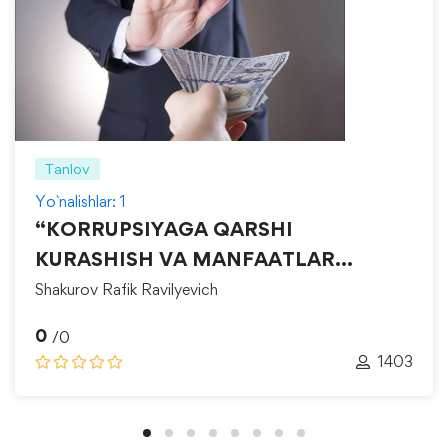
Tanlov
Yo`nalishlar: 1
“KORRUPSIYAGA QARSHI
KURASHISH VA MANFAATLAR
TO‘QNASHUVINI BOSHQARISH”
Shakurov Rafik Ravilyevich
0
/0
1403