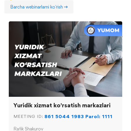
Barcha webinarlarni ko`rish
Yuridik xizmat ko'rsatish markazlari
861 5044 1983 Parol: 1111
MEETING ID:
Rafik Shakurov