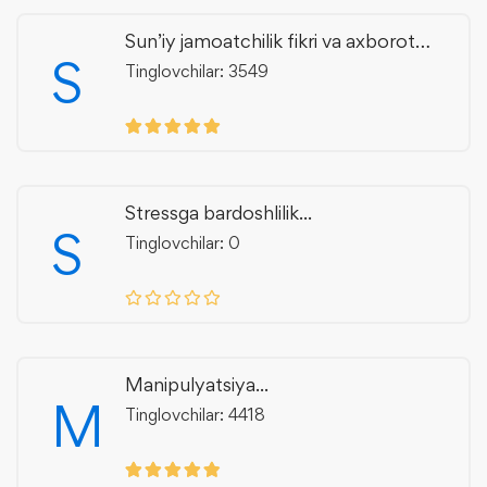
Sun’iy jamoatchilik fikri va axborot
S
manipulyatsiyasi
Tinglovchilar: 3549
Stressga bardoshlilik...
S
Tinglovchilar: 0
Manipulyatsiya...
M
Tinglovchilar: 4418