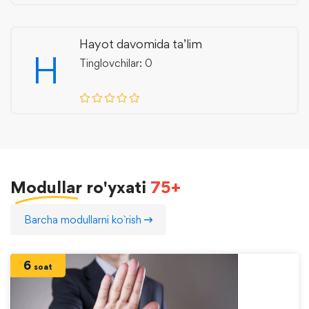
Hayot davomida ta’lim
H
Tinglovchilar: 0
Modullar
ro'yxati
75+
Barcha modullarni ko`rish
6
soat