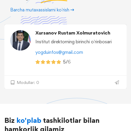
Barcha mutaxassislarni ko`rish
Xursanov Rustam Xolmuratovich
Institut direktorning birinchi o`rinbosari
yogduinfos@gmail.com
5/
6
Modullar: 0
Biz
ko'plab
tashkilotlar bilan
hamkorlik qilamiz