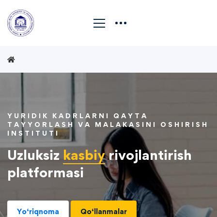
YURIDIK KADRLARNI QAYTA
TAYYORLASH VA MALAKASINI OSHIRISH
INSTITUTI
Uzluksiz
kasbiy
rivojlantirish
platformasi
Yo‘riqnoma
Qo‘llanmalar