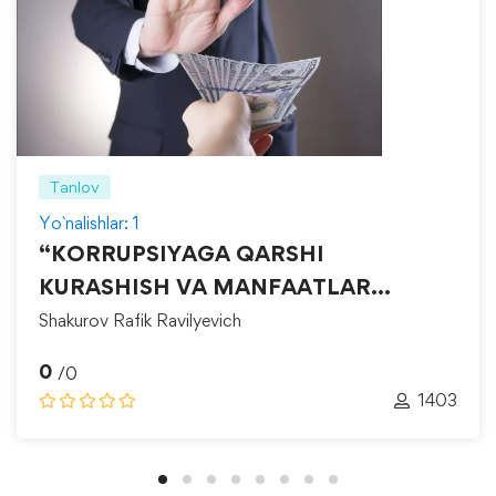
Tanlov
Yo`nalishlar: 1
“KORRUPSIYAGA QARSHI
KURASHISH VA MANFAATLAR
TO‘QNASHUVINI BOSHQARISH”
Shakurov Rafik Ravilyevich
0
/0
1403