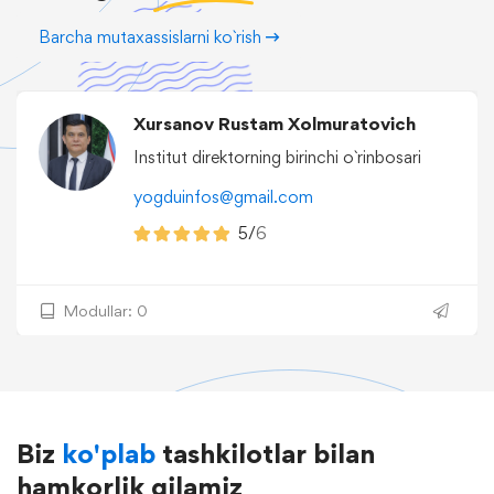
Barcha mutaxassislarni ko`rish
Xursanov Rustam Xolmuratovich
Institut direktorning birinchi o`rinbosari
yogduinfos@gmail.com
5/
6
Modullar: 0
Biz
ko'plab
tashkilotlar bilan
hamkorlik qilamiz