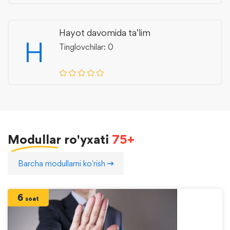
Hayot davomida ta’lim
H
Tinglovchilar: 0
Modullar
ro'yxati
75+
Barcha modullarni ko`rish
6
soat