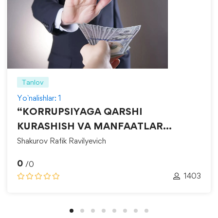
Tanlov
Yo`nalishlar: 1
“KORRUPSIYAGA QARSHI
KURASHISH VA MANFAATLAR
TO‘QNASHUVINI BOSHQARISH”
Shakurov Rafik Ravilyevich
0
/0
1403