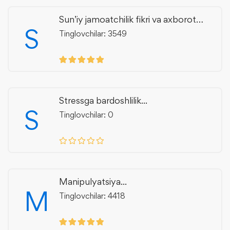
Sun’iy jamoatchilik fikri va axborot
S
manipulyatsiyasi
Tinglovchilar: 3549
Stressga bardoshlilik...
S
Tinglovchilar: 0
Manipulyatsiya...
M
Tinglovchilar: 4418