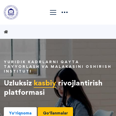
YURIDIK KADRLARNI QAYTA
TAYYORLASH VA MALAKASINI OSHIRISH
INSTITUTI
Uzluksiz
kasbiy
rivojlantirish
platformasi
Yo‘riqnoma
Qo‘llanmalar