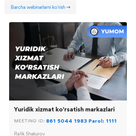
Barcha webinarlarni ko`rish
Yuridik xizmat ko'rsatish markazlari
861 5044 1983 Parol: 1111
MEETING ID:
Rafik Shakurov