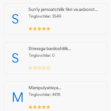
Sun’iy jamoatchilik fikri va axborot
S
manipulyatsiyasi
Tinglovchilar: 3549
Stressga bardoshlilik...
S
Tinglovchilar: 0
Manipulyatsiya...
M
Tinglovchilar: 4418