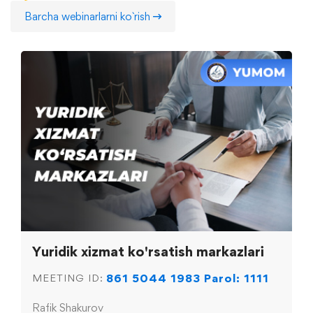
Barcha webinarlarni ko`rish
Yuridik xizmat ko'rsatish markazlari
861 5044 1983 Parol: 1111
MEETING ID:
Rafik Shakurov