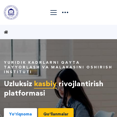
YURIDIK KADRLARNI QAYTA
TAYYORLASH VA MALAKASINI OSHIRISH
INSTITUTI
Uzluksiz
kasbiy
rivojlantirish
platformasi
Yo‘riqnoma
Qo‘llanmalar