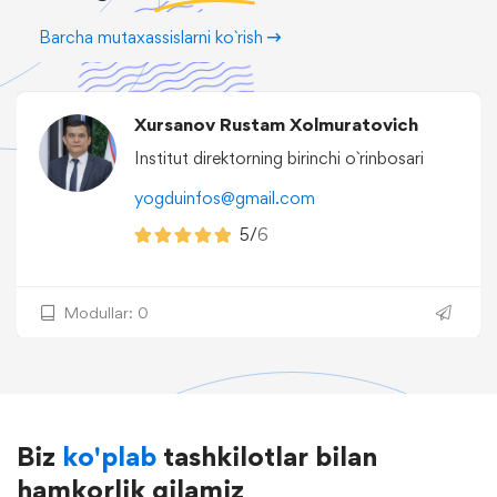
Barcha mutaxassislarni ko`rish
Xursanov Rustam Xolmuratovich
Institut direktorning birinchi o`rinbosari
yogduinfos@gmail.com
5/
6
Modullar: 0
Biz
ko'plab
tashkilotlar bilan
hamkorlik qilamiz