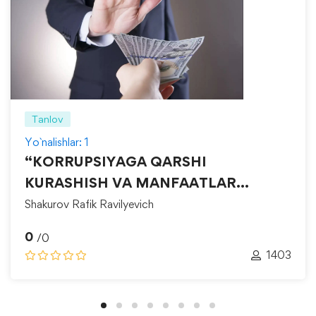
Tanlov
Yo`nalishlar: 1
“KORRUPSIYAGA QARSHI
KURASHISH VA MANFAATLAR
TO‘QNASHUVINI BOSHQARISH”
Shakurov Rafik Ravilyevich
0
/0
1403