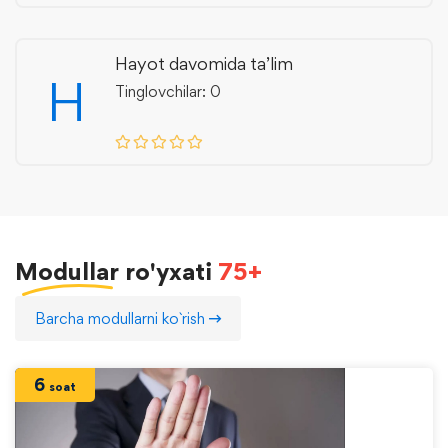
Hayot davomida ta’lim
H
Tinglovchilar: 0
Modullar
ro'yxati
75+
Barcha modullarni ko`rish
6
soat