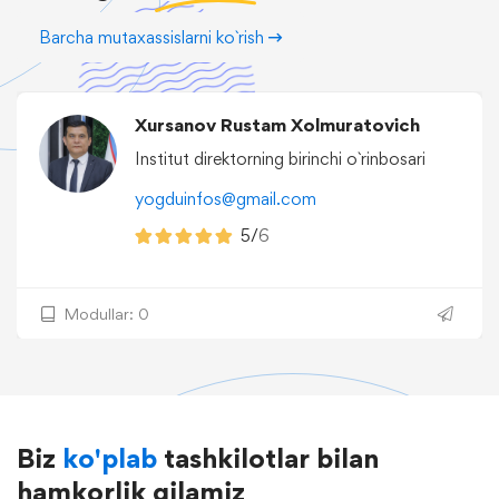
Barcha mutaxassislarni ko`rish
Xursanov Rustam Xolmuratovich
Institut direktorning birinchi o`rinbosari
yogduinfos@gmail.com
5/
6
Modullar: 0
Biz
ko'plab
tashkilotlar bilan
hamkorlik qilamiz