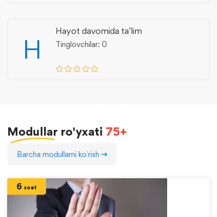
Hayot davomida ta’lim
H
Tinglovchilar: 0
Modullar
ro'yxati
75+
Barcha modullarni ko`rish
6
soat