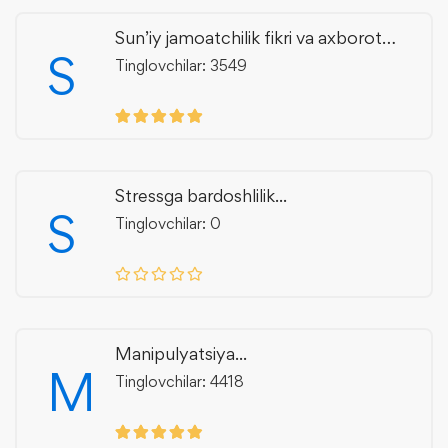
Sun’iy jamoatchilik fikri va axborot
S
manipulyatsiyasi
Tinglovchilar: 3549
Stressga bardoshlilik...
S
Tinglovchilar: 0
Manipulyatsiya...
M
Tinglovchilar: 4418