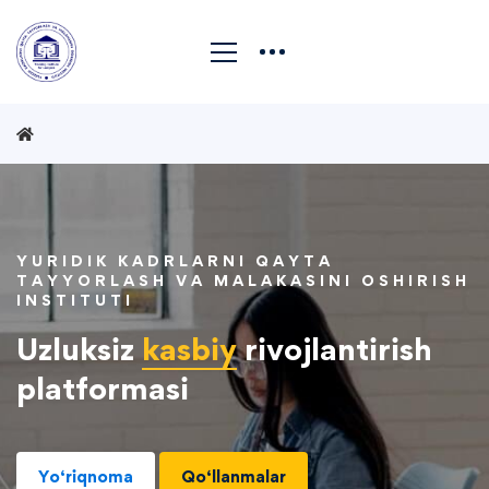
YURIDIK KADRLARNI QAYTA
TAYYORLASH VA MALAKASINI OSHIRISH
INSTITUTI
Uzluksiz
kasbiy
rivojlantirish
platformasi
Yo‘riqnoma
Qo‘llanmalar