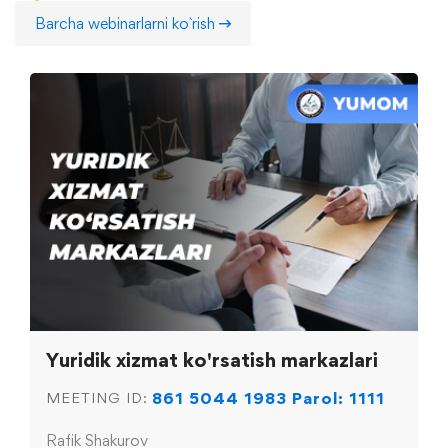
Barcha webinarlarni ko`rish
Yuridik xizmat ko'rsatish markazlari
861 5044 1983 Parol: 1111
MEETING ID:
Rafik Shakurov