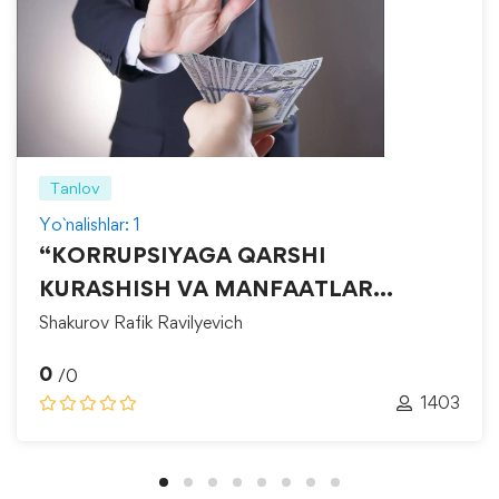
Tanlov
Yo`nalishlar: 1
“KORRUPSIYAGA QARSHI
KURASHISH VA MANFAATLAR
TO‘QNASHUVINI BOSHQARISH”
Shakurov Rafik Ravilyevich
0
/0
1403