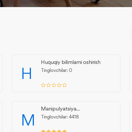
Huquqiy bilimlarni oshirish
H
Tinglovchilar: 0
Manipulyatsiya...
M
Tinglovchilar: 4418