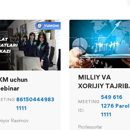
MILLIY VA
XM uchun
XORIJIY TAJRIB
ebinar
konferensiya
549 616
86150444983
ETING
MEETING
1276 Parol
1111
ID:
1111
niyor Raximov
Professorlar