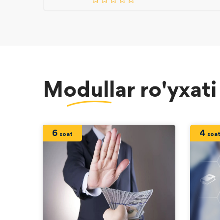
Modullar
ro'yxat
6
4
soat
soa