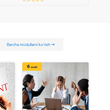
Barcha modullarni ko`rish
6
12
soat
so