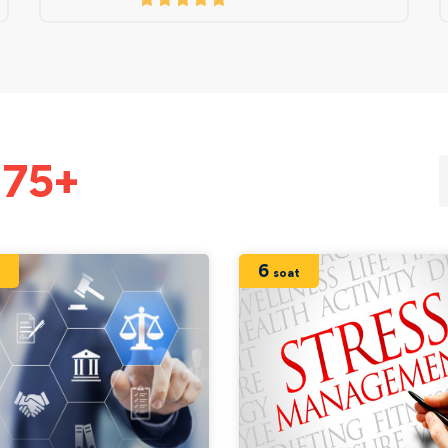
i
75+
6
t
soat