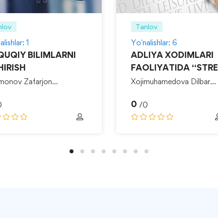
nlov
Tanlov
lishlar: 1
Yo`nalishlar: 6
QUQIY BILIMLARNI
ADLIYA XODIMLARI
HIRISH
FAOLIYATIDA “STRE
MENEDJMENT”-
monov Zafarjon
Xojimuhamedova Dilbar
iddinovich
Rixsibayevna
0
0
/0