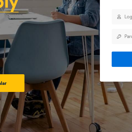
biy
lar