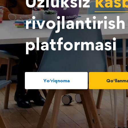
Uzluksiz
kas
rivojlantirish
platformasi
Yo‘riqnoma
Qo‘llanma