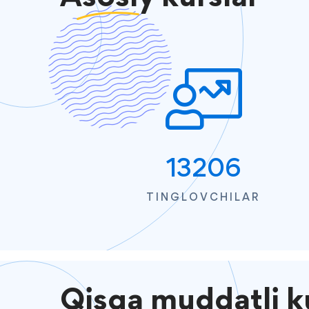
13206
TINGLOVCHILAR
Qisqa
muddatli ku