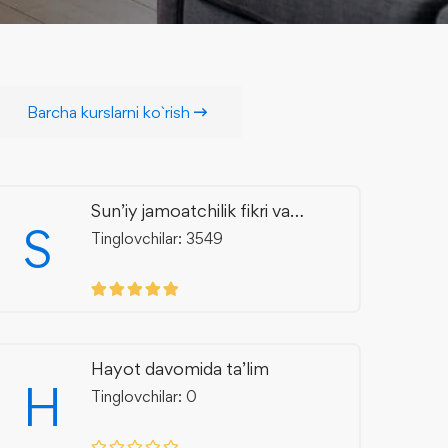
Barcha kurslarni ko`rish
Sun’iy jamoatchilik fikri va
S
axborot manipulyatsiyasi
Tinglovchilar: 3549
Hayot davomida ta’lim
H
Tinglovchilar: 0