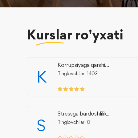
Kurslar
ro'yxati
Korrupsiyaga qarshi
K
kurashish...
Tinglovchilar: 1403
Stressga bardoshlilik...
S
Tinglovchilar: 0