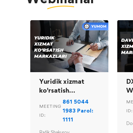
Yuridik xizmat
D
ko'rsatish
W
markazlari
861 5044
ME
MEETING
1983 Parol:
ID:
ID:
1111
Do
Rafik Shakurov