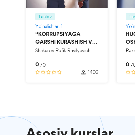
Tanlov
Ta
Yo`nalishlar: 1
Yo`na
“KORRUPSIYAGA
HU
QARSHI KURASHISH VA
OS
DA
MANFAATLAR
Shakurov Rafik Ravilyevich
Rax
TO‘QNASHUVINI
Zayn
0
0
BOSHQARISH”
/0
/
1
1403
Asosiy
kurslar