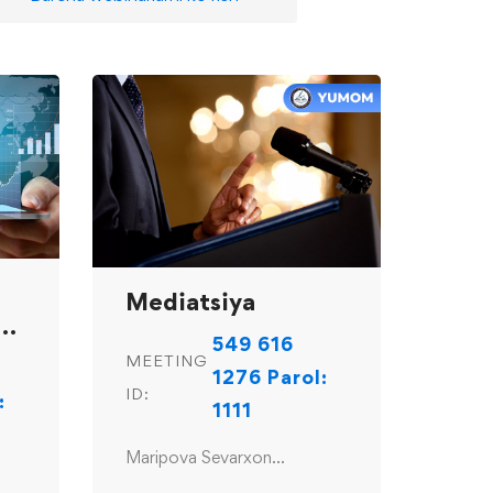
Mediatsiya
A-
549 616
MEETING
1276 Parol:
ID:
:
1111
Maripova Sevarxon
Aribjanovna