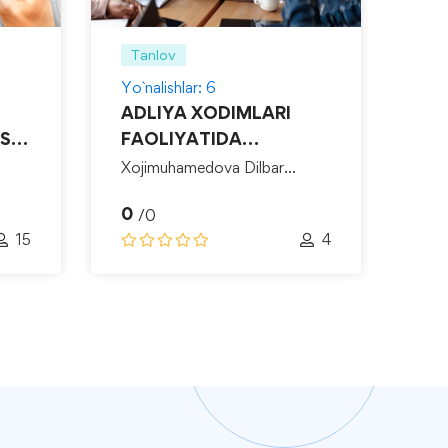
Tanlov
Ta
Yo`nalishlar: 6
Yo`n
ADLIYA XODIMLARI
HR
SS-
FAOLIYATIDA
0
NIZOLARNI HAL QILISH
/
Xojimuhamedova Dilbar
TEXNOLOGIYALARI-
Rixsibayevna
0
/0
15
4