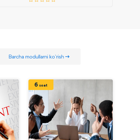
Barcha modullarni ko`rish
6
12
soat
so