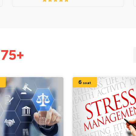
i
75+
6
t
soat