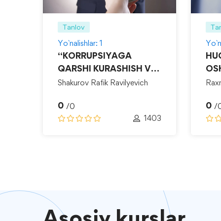
Tanlov
Ta
Yo`nalishlar: 1
Yo`na
“KORRUPSIYAGA
HU
QARSHI KURASHISH VA
OS
DA
MANFAATLAR
Shakurov Rafik Ravilyevich
Rax
TO‘QNASHUVINI
Zayn
0
0
BOSHQARISH”
/0
/
1
1403
Asosiy
kurslar