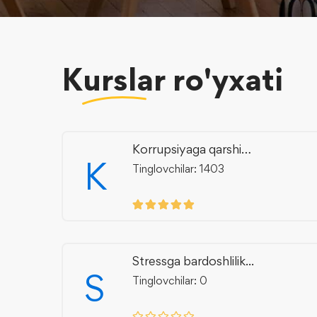
Kurslar
ro'yxati
Korrupsiyaga qarshi
K
kurashish...
Tinglovchilar: 1403
Stressga bardoshlilik...
S
Tinglovchilar: 0