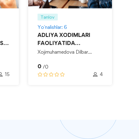
Tanlov
Ta
Yo`nalishlar: 6
Yo`n
ADLIYA XODIMLARI
HR
SS-
FAOLIYATIDA
0
NIZOLARNI HAL QILISH
/
Xojimuhamedova Dilbar
TEXNOLOGIYALARI-
Rixsibayevna
0
/0
15
4