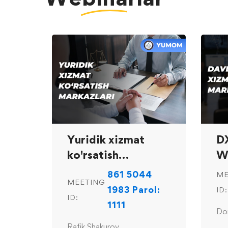
Yuridik xizmat
D
ko'rsatish
W
markazlari
861 5044
ME
MEETING
1983 Parol:
ID:
ID:
1111
Do
Rafik Shakurov