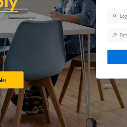
biy
lar