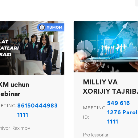
MILLIY VA
XM uchun
XORIJIY TAJRIB
ebinar
konferensiya
549 616
86150444983
ETING
MEETING
1276 Parol
1111
ID:
1111
niyor Raximov
Professorlar