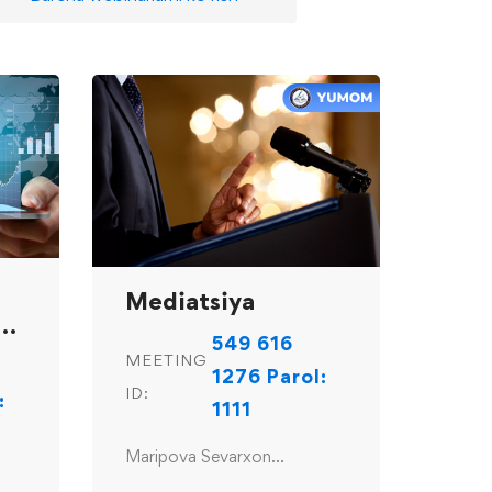
Mediatsiya
A-
549 616
MEETING
1276 Parol:
ID:
:
1111
Maripova Sevarxon
Aribjanovna