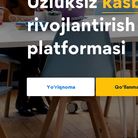
Uzluksiz
kas
rivojlantirish
platformasi
Yo‘riqnoma
Qo‘llanma