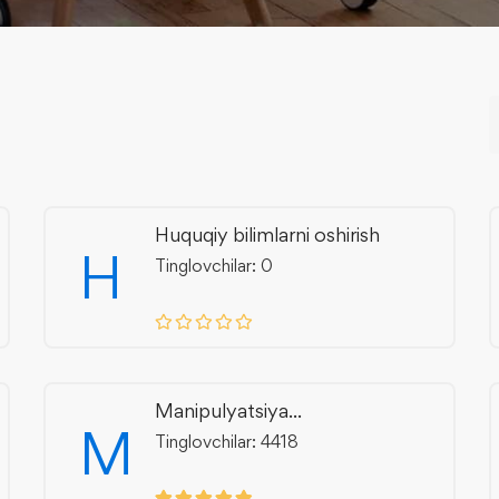
Huquqiy bilimlarni oshirish
H
Tinglovchilar: 0
Manipulyatsiya...
M
Tinglovchilar: 4418