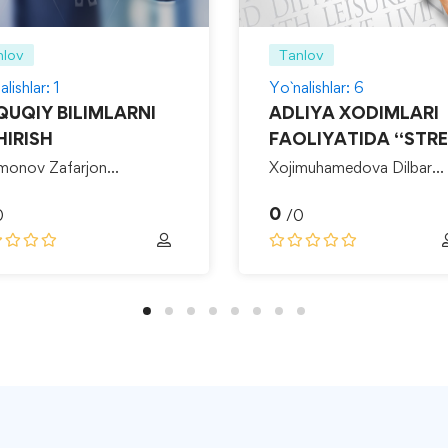
nlov
Tanlov
lishlar: 1
Yo`nalishlar: 6
QUQIY BILIMLARNI
ADLIYA XODIMLARI
HIRISH
FAOLIYATIDA “STRE
MENEDJMENT”-
monov Zafarjon
Xojimuhamedova Dilbar
iddinovich
Rixsibayevna
0
0
/0