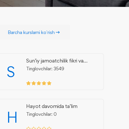
Barcha kurslarni ko`rish
Sun’iy jamoatchilik fikri va
S
axborot manipulyatsiyasi
Tinglovchilar: 3549
Hayot davomida ta’lim
H
Tinglovchilar: 0