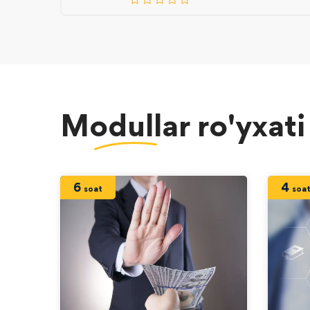
Modullar
ro'yxat
6
4
soat
soa