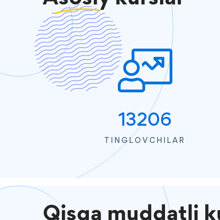
13206
TINGLOVCHILAR
Qisqa
muddatli ku